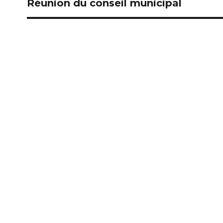
Réunion du conseil municipal
Publication
suivante :