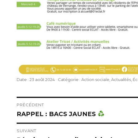
Publié
Catégories
23 août 2024
Action sociale
,
Actualités
,
Éc
le
Navigation
PRÉCÉDENT
RAPPEL : BACS JAUNES
Publication
de
précédente :
l’article
SUIVANT