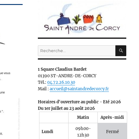
RECH
Recherche
pour :
1 Square Claudius Bardet
01390 ST-ANDRE-DE-CORCY
Tél.:
04.72.26.10.30
Mail :
accueil@saintandredecorcy.fr
Horaires d'ouverture au public - Eté 2026
Du 1er juillet au 23 août 2026
Matin
Après-midi
09h00-
Lundi
Fermé
12h30