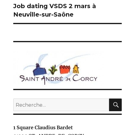
Job dating VSDS 2 mars à
Publication
Neuville-sur-Saône
suivante :
REC
Recherche
pour :
1 Square Claudius Bardet