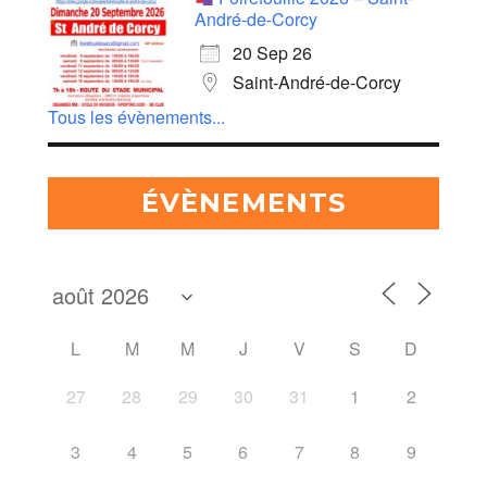
André-de-Corcy
20 Sep 26
Saint-André-de-Corcy
Tous les évènements...
ÉVÈNEMENTS
L
M
M
J
V
S
D
27
28
29
30
31
1
2
3
4
5
6
7
8
9