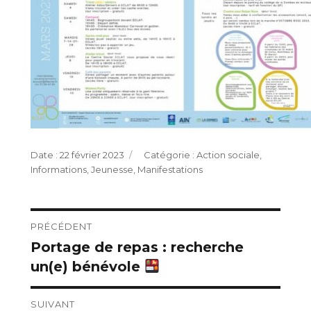
Publié
Catégories
22 février 2023
Action sociale
,
le
Informations
,
Jeunesse
,
Manifestations
Navigation
PRÉCÉDENT
Portage de repas : recherche
Publication
de
un(e) bénévole
précédente :
l’article
SUIVANT