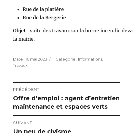
Rue de la platière
Rue de la Bergerie
Objet
: suite des travaux sur la borne incendie dev
la mairie.
Publié
Catégories
16 mai 2023
Informations
,
le
Travaux
Navigation
PRÉCÉDENT
Offre d’emploi : agent d’entretien
Publication
de
maintenance et espaces verts
précédente :
l’article
SUIVANT
Un peu de civisme
Publication