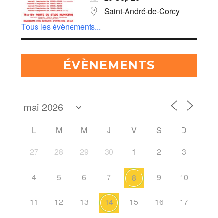
Saint-André-de-Corcy
Tous les évènements...
ÉVÈNEMENTS
L
M
M
J
V
S
D
27
28
29
30
1
2
3
4
5
6
7
9
10
8
11
12
13
15
16
17
14