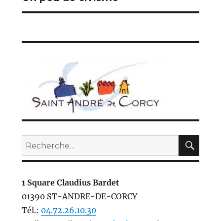
suivante :
REC
Recherche
pour :
1 Square Claudius Bardet
01390 ST-ANDRE-DE-CORCY
Tél.:
04.72.26.10.30