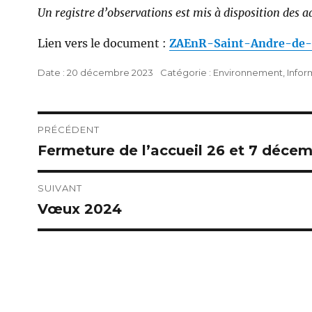
Un registre d’observations est mis à disposition des a
Lien vers le document :
ZAEnR-Saint-Andre-de-
Publié
Catégories
20 décembre 2023
Environnement
,
Infor
le
Navigation
PRÉCÉDENT
Fermeture de l’accueil 26 et 7 déce
Publication
de
précédente :
l’article
SUIVANT
Vœux 2024
Publication
suivante :