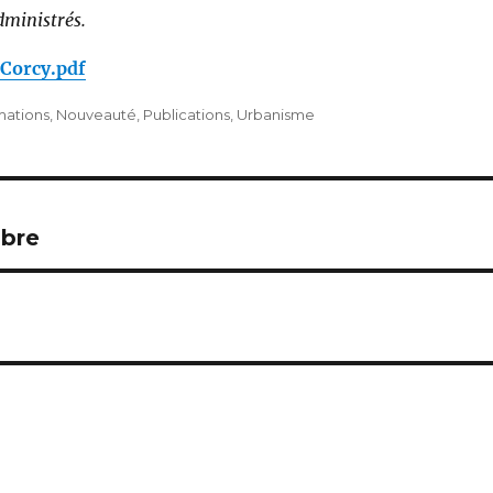
dministrés.
Corcy.pdf
mations
,
Nouveauté
,
Publications
,
Urbanisme
mbre