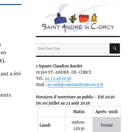
à
RECH
Recherche
 en
pour :
R).
1 Square Claudius Bardet
01390 ST-ANDRE-DE-CORCY
ant a été
Tél.:
04.72.26.10.30
Mail :
accueil@saintandredecorcy.fr
ments
Horaires d'ouverture au public - Eté 2026
Du 1er juillet au 23 août 2026
Matin
Après-midi
09h00-
Lundi
Fermé
12h30