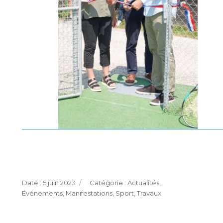
Publié
Catégories
5 juin 2023
Actualités
,
le
Événements
,
Manifestations
,
Sport
,
Travaux