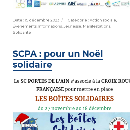
Publié
Catégories
15 décembre 2023
Action sociale
,
le
Événements
,
Informations
,
Jeunesse
,
Manifestations
,
Solidarité
SCPA : pour un Noël
solidaire
Le
SC PORTES DE L’AIN
s’associe à la
CROIX ROU
FRANÇAISE
pour mettre en place
LES BOÎTES SOLIDAIRES
du 27 novembre au 18 décembre