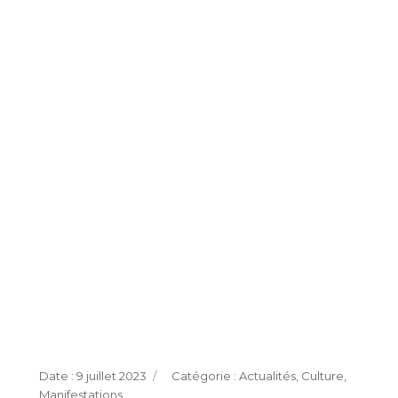
Publié
Catégories
9 juillet 2023
Actualités
,
Culture
,
le
Manifestations