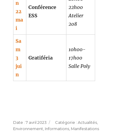
n
Conférence
22h00
22
ESS
Atelier
ma
208
i
Sa
m
10h00-
3
Gratiféria
17h00
jui
Salle Poly
n
Publié
Catégories
7 avril 2023
Actualités
,
le
Environnement
,
Informations
,
Manifestations