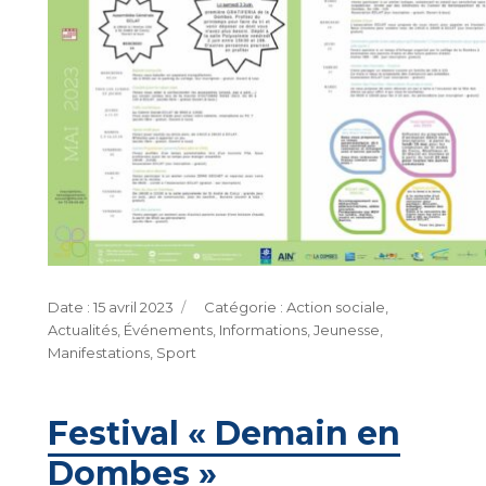
Publié
Catégories
15 avril 2023
Action sociale
,
le
Actualités
,
Événements
,
Informations
,
Jeunesse
,
Manifestations
,
Sport
Festival « Demain en
Dombes »