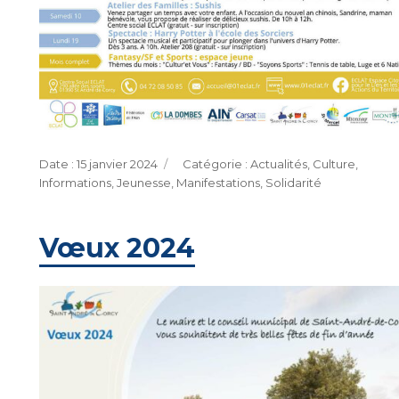
Publié
Catégories
15 janvier 2024
Actualités
,
Culture
,
le
Informations
,
Jeunesse
,
Manifestations
,
Solidarité
Vœux 2024