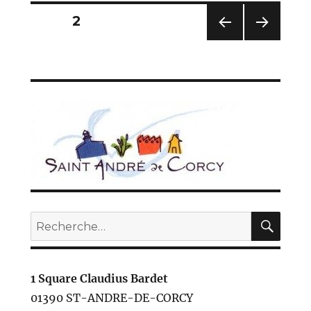
Pagination
PAGE
2
des
PAG
PAG
E
E
publications
PRÉC
SUIV
ÉDE
ANT
NTE
E
REC
Recherche
pour :
1 Square Claudius Bardet
01390 ST-ANDRE-DE-CORCY