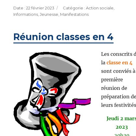
Publié
Catégories
22 février 2023
Action sociale
,
le
Informations
,
Jeunesse
,
Manifestations
Réunion classes en 4
Les conscrits 
la
classe en 4
sont conviés à
première
réunion de
préparation d
leurs festivités
Jeudi 2 mar
2023
20h30