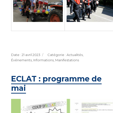
Publié
Catégories
21 avril 2023
Actualités
,
le
Événements
,
Informations
,
Manifestations
ECLAT : programme de
mai