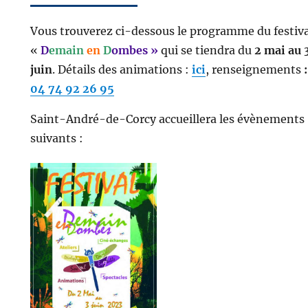
Vous trouverez ci-dessous le programme du festiva
«
D
emain
en
D
ombes »
qui se tiendra du
2 mai au 
juin
. Détails des animations :
ici
, renseignements
:
04 74 92 26 95
Saint-André-de-Corcy accueillera les évènements
suivants :