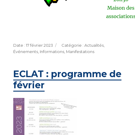
Maison des
association
Publié
Catégories
17 février 2023
Actualités
,
le
Événements
,
Informations
,
Manifestations
ECLAT : programme de
février