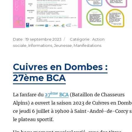
Publié
Catégories
19 septembre 2023
Action
le
sociale
,
Informations
,
Jeunesse
,
Manifestations
Cuivres en Dombes :
27ème BCA
ème
La fanfare du
27
BCA
(Bataillon de Chasseurs
Alpins) a ouvert la saison 2023 de Cuivres en Domb
ce jeudi 6 juillet à 19h00 à Saint-André-de-Corcy 
le plateau sportif.