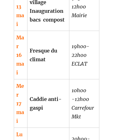
village
13
12h00
Inauguration
ma
Mairie
bacs compost
i
Ma
r
19h00-
Fresque du
16
22h00
climat
ma
ECLAT
i
Me
10h00
r
Caddie anti-
-12h00
17
gaspi
Carrefour
ma
Mkt
i
Lu
20h00-