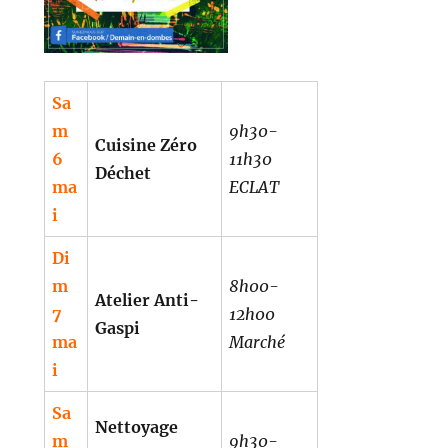
Sa
m
9h30-
Cuisine Zéro
6
11h30
Déchet
ma
ECLAT
i
Di
m
8h00-
Atelier Anti-
7
12h00
Gaspi
ma
Marché
i
Sa
Nettoyage
m
9h30-