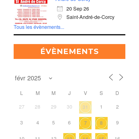
20 Sep 26
Saint-André-de-Corcy
Tous les évènements...
ÉVÈNEMENTS
L
M
M
J
V
S
D
27
28
29
30
1
2
31
3
4
5
6
9
7
8
10
11
12
16
13
14
15