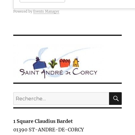
Powered by
Events Manager
REC
Recherche
pour :
1 Square Claudius Bardet
01390 ST-ANDRE-DE-CORCY