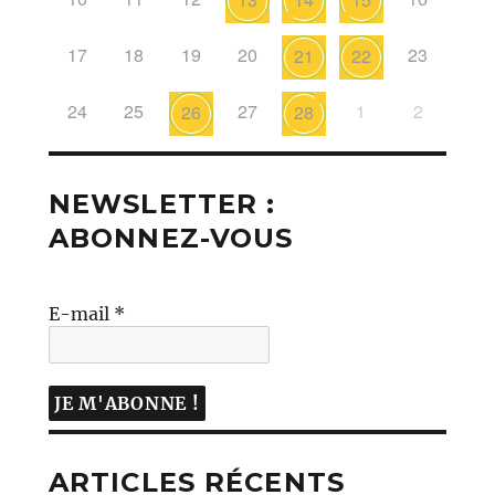
17
18
19
20
23
21
22
24
25
27
1
2
26
28
NEWSLETTER :
ABONNEZ-VOUS
E-mail
*
ARTICLES RÉCENTS