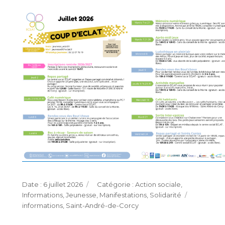
Publié
Catégories
6 juillet 2026
Action sociale
,
le
Étiquett
Informations
,
Jeunesse
,
Manifestations
,
Solidarité
informations
,
Saint-André-de-Corcy