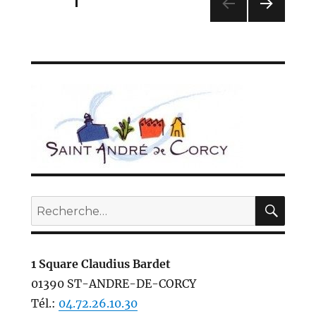
PAGE
1
des
PAG
E
publications
SUIV
ANT
E
REC
Recherche
pour :
1 Square Claudius Bardet
01390 ST-ANDRE-DE-CORCY
Tél.:
04.72.26.10.30