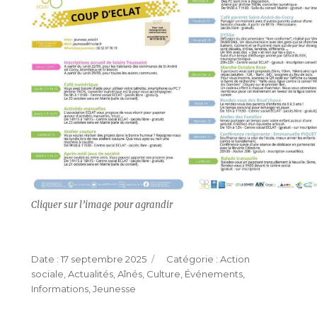
Cliquer sur l’image pour agrandir
Publié
Catégories
17 septembre 2025
Action
le
sociale
,
Actualités
,
Aînés
,
Culture
,
Événements
,
Informations
,
Jeunesse