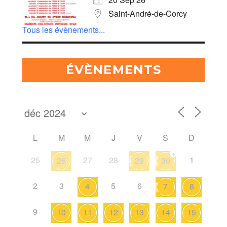
Saint-André-de-Corcy
Tous les évènements...
ÉVÈNEMENTS
L
M
M
J
V
S
D
+
25
27
28
1
26
29
30
2
3
5
6
4
7
8
9
10
11
12
13
14
15