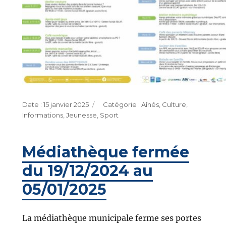
Publié
Catégories
15 janvier 2025
Aînés
,
Culture
,
le
Informations
,
Jeunesse
,
Sport
Médiathèque fermée
du 19/12/2024 au
05/01/2025
La médiathèque municipale ferme ses portes