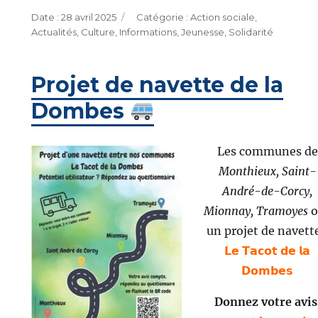
Publié
Catégories
28 avril 2025
Action sociale
,
le
Actualités
,
Culture
,
Informations
,
Jeunesse
,
Solidarité
Projet de navette de la
Dombes
Les communes de
Monthieux,
Saint-
André-de-Corcy,
Mionnay,
Tramoyes
o
un projet de navette
𝗟𝗲 𝗧𝗮𝗰𝗼𝘁 𝗱𝗲 𝗹𝗮
𝗗𝗼𝗺𝗯𝗲𝘀
Donnez votre avis