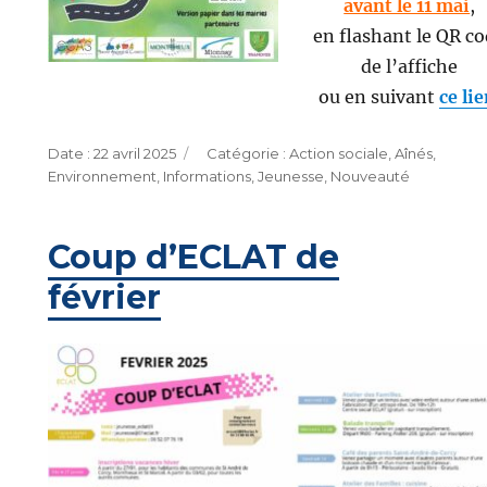
avant le 11 mai
,
en flashant le QR c
de l’affiche
ou en suivant
ce li
Publié
Catégories
22 avril 2025
Action sociale
,
Aînés
,
le
Environnement
,
Informations
,
Jeunesse
,
Nouveauté
Coup d’ECLAT de
février