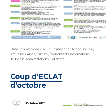
Publié
Catégories
3 novembre 2025
Action sociale
,
le
Actualités
,
Aînés
,
Culture
,
Événements
,
Informations
,
Jeunesse
,
Manifestations
,
Solidarité
Coup d’ECLAT
d’octobre