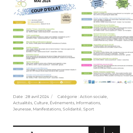
Publié
Catégories
28 avril 2024
Action sociale
,
le
Actualités
,
Culture
,
Événements
,
Informations
,
Jeunesse
,
Manifestations
,
Solidarité
,
Sport
Pagination