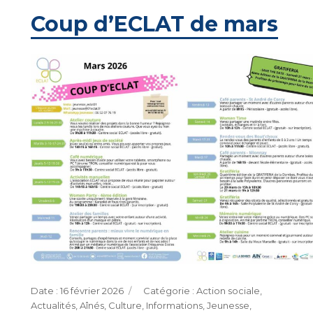
Coup d’ECLAT de mars
Publié
Catégories
16 février 2026
Action sociale
,
le
Actualités
,
Aînés
,
Culture
,
Informations
,
Jeunesse
,