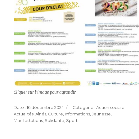
Cliquer sur l’image pour agrandir
Publié
Catégories
16 décembre 2024
Action sociale
,
le
Actualités
,
Aînés
,
Culture
,
Informations
,
Jeunesse
,
Manifestations
,
Solidarité
,
Sport