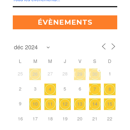
ÉVÈNEMENTS
L
M
M
J
V
S
D
+
25
27
28
1
26
29
30
2
3
5
6
4
7
8
9
10
11
12
13
14
15
16
17
18
19
20
21
22