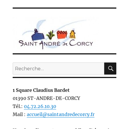
REC
Recherche
pour :
1 Square Claudius Bardet
01390 ST-ANDRE-DE-CORCY
Tél.:
04.72.26.10.30
Mail :
accueil@saintandredecorcy.fr