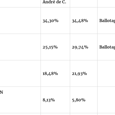
André de C.
34,30%
34,48%
Ballota
25,15%
29,74%
Ballota
18,48%
21,93%
AN
8,13%
5,80%