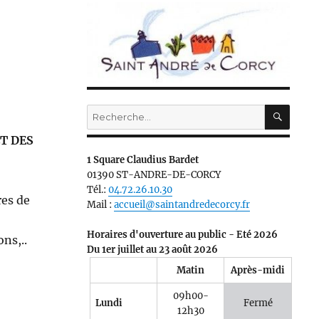
RECH
Recherche
pour :
T DES
1 Square Claudius Bardet
01390 ST-ANDRE-DE-CORCY
Tél.:
04.72.26.10.30
res de
Mail :
accueil@saintandredecorcy.fr
Horaires d'ouverture au public - Eté 2026
ons,..
Du 1er juillet au 23 août 2026
Matin
Après-midi
09h00-
Lundi
Fermé
12h30