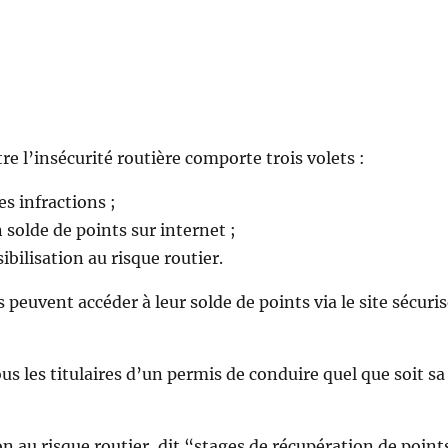
tre l’insécurité routière comporte trois volets :
es infractions ;
n solde de points sur internet ;
ibilisation au risque routier.
peuvent accéder à leur solde de points via le site sécuri
s les titulaires d’un permis de conduire quel que soit sa
on au risque routier, dit “stages de récupération de point