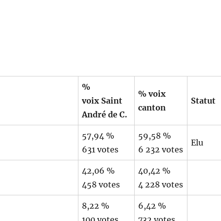
%
% voix
voix Saint
Statut
canton
André de C.
57,94 %
59,58 %
Elu
631 votes
6 232 votes
42,06 %
40,42 %
458 votes
4 228 votes
8,22 %
6,42 %
100 votes
732 votes