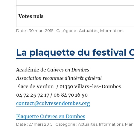
Votes nuls
Publié
Catégories
30 mars 2015
Actualités
,
Informations
le
La plaquette du festival
Académie de
Cuivres en Dombes
Association reconnue d’intérêt général
Place de Verdun / 01330 Villars-les-Dombes
04 72 25 72 17 / 06 84 70 16 50
contact@cuivresendombes.org
Plaquette Cuivres en Dombes
Publié
Catégories
27 mars 2015
Actualités
,
Informations
,
Mani
le