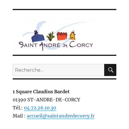
REC
Recherche
pour :
1 Square Claudius Bardet
01390 ST-ANDRE-DE-CORCY
Tél.:
04.72.26.10.30
Mail :
accueil@saintandredecorcy.fr