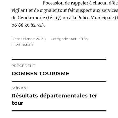
l’occasion de rappeler à chacun d’êt
vigilant et de signaler tout fait suspect aux service
de Gendarmerie (tél. 17) ou à la Police Municipale (t
06 88 30 82 72).
Publié
Catégories
18 mars 2015
Actualités
,
le
Informations
Navigation
PRÉCÉDENT
DOMBES TOURISME
Publication
de
précédente :
l’article
SUIVANT
Résultats départementales 1er
Publication
tour
suivante :