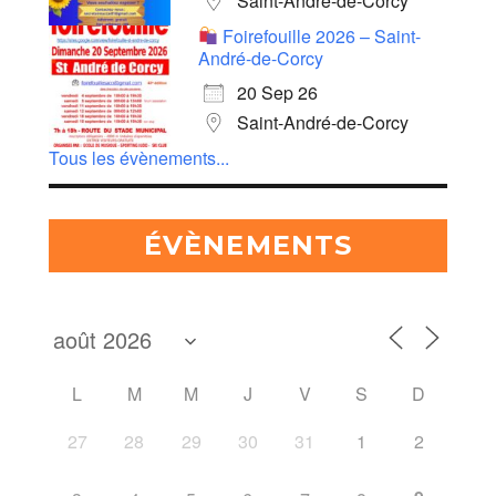
Saint-André-de-Corcy
Foirefouille 2026 – Saint-
André-de-Corcy
20 Sep 26
Saint-André-de-Corcy
Tous les évènements...
ÉVÈNEMENTS
L
M
M
J
V
S
D
27
28
29
30
31
1
2