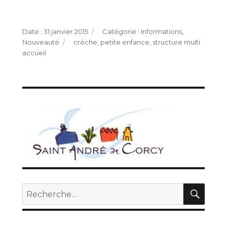
Publié
Catégories
31 janvier 2015
Informations
,
le
Étiquettes
Nouveauté
crèche
,
petite enfance
,
structure multi
accueil
REC
Recherche
pour :