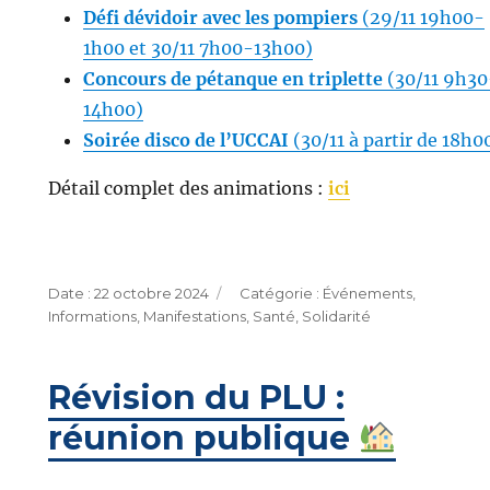
Défi dévidoir avec les pompiers
(29/11 19h00-
1h00 et 30/11 7h00-13h00)
Concours de pétanque en triplette
(30/11 9h30
14h00)
Soirée disco de l’UCCAI
(30/11 à partir de 18h0
Détail complet des animations :
ici
Publié
Catégories
22 octobre 2024
Événements
,
le
Informations
,
Manifestations
,
Santé
,
Solidarité
Révision du PLU :
réunion publique