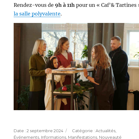
Rendez-vous de
9h à 11h
pour un « Caf’& Tartines 
la salle polyvalente
.
Publié
Catégories
2 septembre 2024
Actualités
,
le
Événements
,
Informations
,
Manifestations
,
Nouveauté