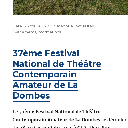
Publié
Catégories
25 mai 2025
Actualités
,
le
Événements
,
Informations
37ème Festival
National de Théâtre
Contemporain
Amateur de La
Dombes
Le
37ème Festival National de
Théâtre
Contemporain Amateur de La Dombe
s se dérouler
du
28 mai
au
1er juin
2025 à
Châtillon-Sur-