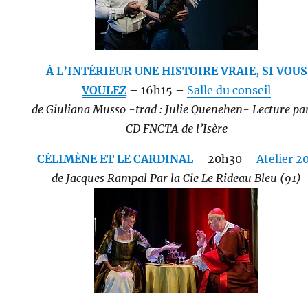
À L’INTÉRIEUR UNE HISTOIRE VRAIE,
SI VOUS
VOULEZ
– 16h15 –
Salle du conseil
de Giuliana Musso -trad : Julie Quenehen- Lecture par
CD FNCTA de l’Isère
CÉLIMÈNE ET LE CARDINAL
– 20h30 –
Atelier 2
de Jacques Rampal Par la Cie Le Rideau Bleu (91)