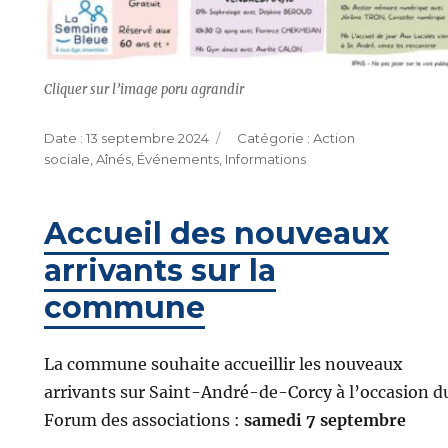
Cliquer sur l’image poru agrandir
Publié
Catégories
13 septembre 2024
Action
le
sociale
,
Aînés
,
Événements
,
Informations
Accueil des nouveaux
arrivants sur la
commune
La commune souhaite accueillir les nouveaux
arrivants sur Saint-André-de-Corcy à l’occasion d
Forum des associations :
samedi 7 septembre