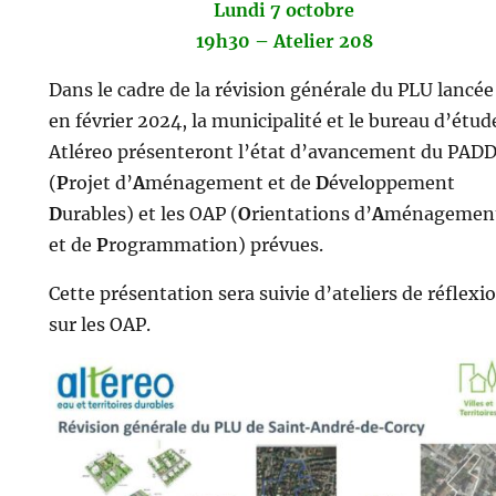
Lundi 7 octobre
19h30 –
Atelier 208
Dans le cadre de la révision générale du PLU lancée
en février 2024, la municipalité et le bureau d’étud
Atléreo présenteront l’état d’avancement du PAD
(
P
rojet d’
A
ménagement et de
D
éveloppement
D
urables) et les OAP (
O
rientations d’
A
ménagemen
et de
P
rogrammation) prévues.
Cette présentation sera suivie d’ateliers de réflexi
sur les OAP.