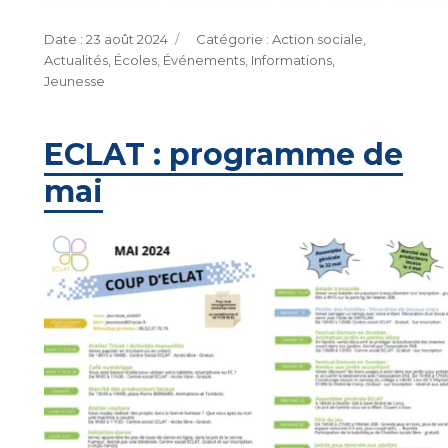
Publié
Catégories
23 août 2024
Action sociale
,
le
Actualités
,
Écoles
,
Événements
,
Informations
,
Jeunesse
ECLAT : programme de
mai