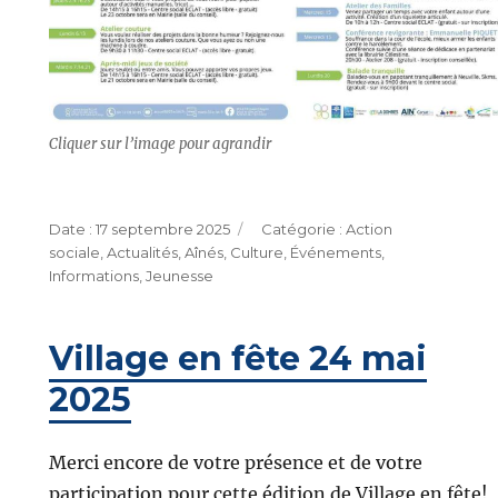
Cliquer sur l’image pour agrandir
Publié
Catégories
17 septembre 2025
Action
le
sociale
,
Actualités
,
Aînés
,
Culture
,
Événements
,
Informations
,
Jeunesse
Village en fête 24 mai
2025
Merci encore de votre présence et de votre
participation pour cette édition de Village en fête!