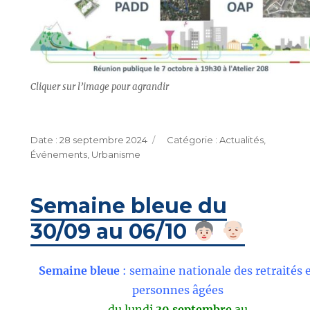
Cliquer sur l’image pour agrandir
Publié
Catégories
28 septembre 2024
Actualités
,
le
Événements
,
Urbanisme
Semaine bleue du
30/09 au 06/10
Semaine bleue
: semaine nationale des retraités 
personnes âgées
du lundi
30 septembre
au