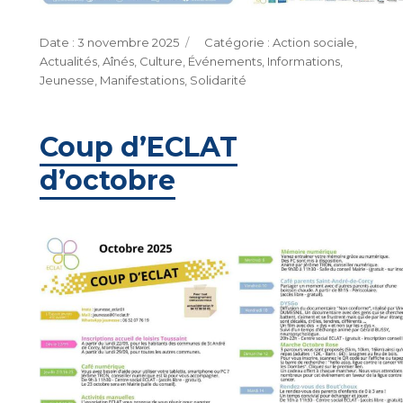
Publié
Catégories
3 novembre 2025
Action sociale
,
le
Actualités
,
Aînés
,
Culture
,
Événements
,
Informations
,
Jeunesse
,
Manifestations
,
Solidarité
Coup d’ECLAT
d’octobre