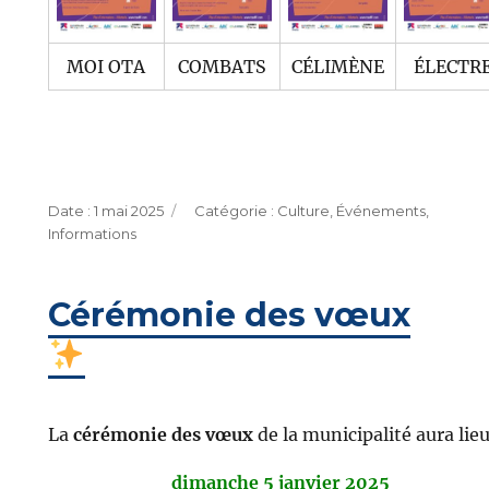
MOI OTA
COMBATS
CÉLIMÈNE
ÉLECTR
Publié
Catégories
1 mai 2025
Culture
,
Événements
,
le
Informations
Cérémonie des vœux
La
cérémonie des vœux
de la municipalité aura lieu
dimanche 5 janvier 2025