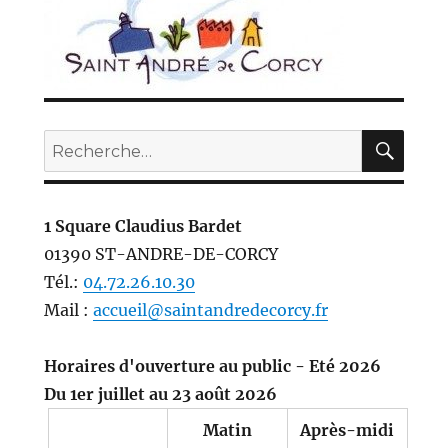
REC
Recherche
pour :
1 Square Claudius Bardet
01390 ST-ANDRE-DE-CORCY
Tél.:
04.72.26.10.30
Mail :
accueil@saintandredecorcy.fr
Horaires d'ouverture au public - Eté 2026
Du 1er juillet au 23 août 2026
Matin
Après-midi