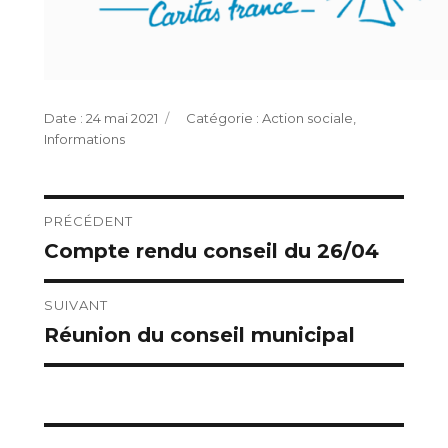
Publié
Catégories
24 mai 2021
Action sociale
,
le
Informations
Navigation
PRÉCÉDENT
Compte rendu conseil du 26/04
Publication
de
précédente :
l’article
SUIVANT
Réunion du conseil municipal
Publication
suivante :