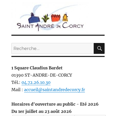
REC
Recherche
pour :
1 Square Claudius Bardet
01390 ST-ANDRE-DE-CORCY
Tél.:
04.72.26.10.30
Mail :
accueil@saintandredecorcy.fr
Horaires d'ouverture au public - Eté 2026
Du 1er juillet au 23 août 2026