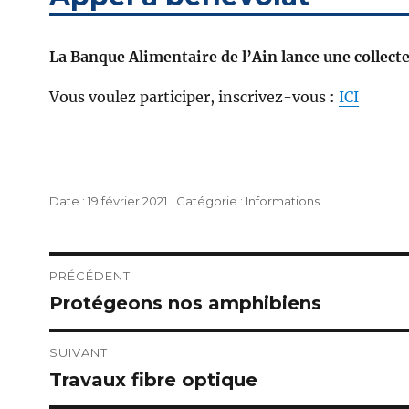
La Banque Alimentaire de l’Ain lance une collect
Vous voulez participer, inscrivez-vous :
ICI
Publié
Catégories
19 février 2021
Informations
le
Navigation
PRÉCÉDENT
Protégeons nos amphibiens
Publication
de
précédente :
l’article
SUIVANT
Travaux fibre optique
Publication
suivante :