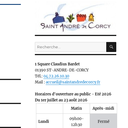
.
RECH
Recherche
pour :
1 Square Claudius Bardet
01390 ST-ANDRE-DE-CORCY
Tél.:
04.72.26.10.30
Mail :
accueil@saintandredecorcy.fr
Horaires d'ouverture au public - Eté 2026
Du 1er juillet au 23 août 2026
Matin
Après-midi
09h00-
Lundi
Fermé
12h30