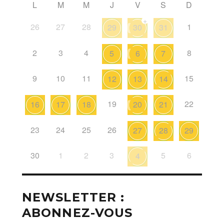
L
M
M
J
V
S
D
+
26
27
28
1
29
30
31
2
3
4
8
5
6
7
9
10
11
15
12
13
14
19
22
16
17
18
20
21
23
24
25
26
27
28
29
30
1
2
3
5
6
4
NEWSLETTER :
ABONNEZ-VOUS