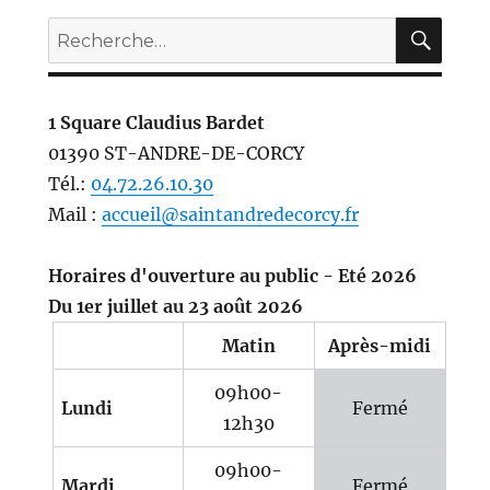
REC
Recherche
pour :
1 Square Claudius Bardet
01390 ST-ANDRE-DE-CORCY
Tél.:
04.72.26.10.30
Mail :
accueil@saintandredecorcy.fr
Horaires d'ouverture au public - Eté 2026
Du 1er juillet au 23 août 2026
Matin
Après-midi
09h00-
Lundi
Fermé
12h30
09h00-
Mardi
Fermé