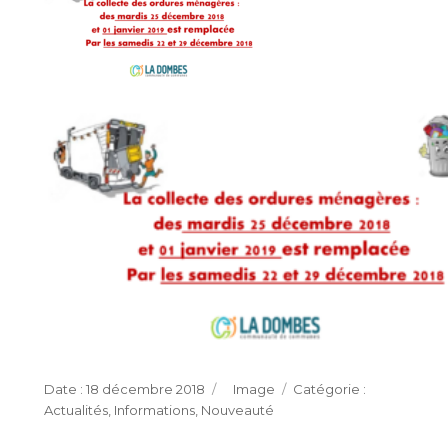
Publié
Format
Catégories
18 décembre 2018
Image
le
Actualités
,
Informations
,
Nouveauté