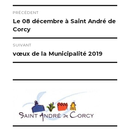
Navigation
PRÉCÉDENT
Le 08 décembre à Saint André de
Publication
de
Corcy
précédente :
l’article
SUIVANT
vœux de la Municipalité 2019
Publication
suivante :