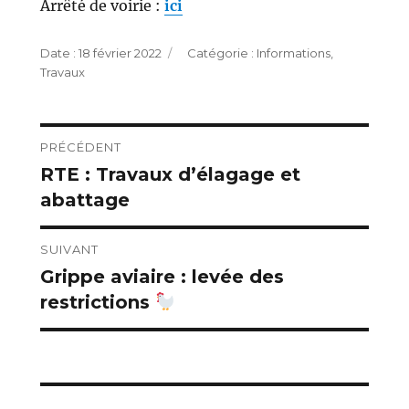
Arrêté de voirie :
ici
Publié
Catégories
18 février 2022
Informations
,
le
Travaux
Navigation
PRÉCÉDENT
RTE : Travaux d’élagage et
Publication
de
abattage
précédente :
l’article
SUIVANT
Grippe aviaire : levée des
Publication
restrictions
suivante :