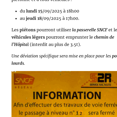
du
lundi 15
/09/2025 à 18h00
au
jeudi 18
/09/2025 à 17h00.
Les
piétons
pourront utiliser
la passerelle SNCF
et l
véhicules légers
pourront emprunter le
chemin de
l’Hôpita
l (interdit au plus de 3.5t).
Une déviation spécifique sera mise en place pour les
po
lourds
.