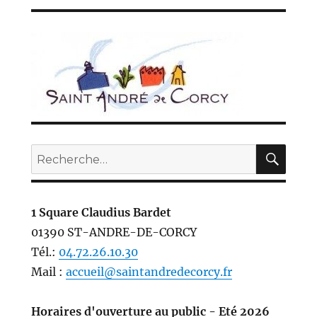
REC
Recherche
pour :
1 Square Claudius Bardet
01390 ST-ANDRE-DE-CORCY
Tél.:
04.72.26.10.30
Mail :
accueil@saintandredecorcy.fr
Horaires d'ouverture au public - Eté 2026