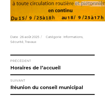
Publié
Catégories
26 août 2025
Informations
,
le
Sécurité
,
Travaux
Navigation
PRÉCÉDENT
Horaires de l’accueil
Publication
de
précédente :
l’article
SUIVANT
Réunion du conseil municipal
Publication
suivante :