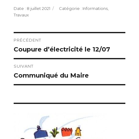
Publié
Catégories
8 juillet 2021
Informations
,
le
Travaux
Navigation
PRÉCÉDENT
Coupure d’électricité le 12/07
Publication
de
précédente :
l’article
SUIVANT
Communiqué du Maire
Publication
suivante :