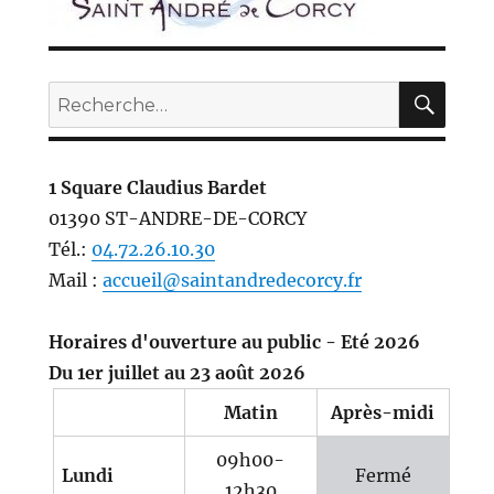
REC
Recherche
pour :
1 Square Claudius Bardet
01390 ST-ANDRE-DE-CORCY
Tél.:
04.72.26.10.30
Mail :
accueil@saintandredecorcy.fr
Horaires d'ouverture au public - Eté 2026
Du 1er juillet au 23 août 2026
Matin
Après-midi
09h00-
Lundi
Fermé
12h30