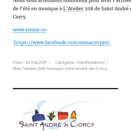
Nous vous attendons nombreux pour fêter l’arrivé
de l’été en musique à
L’Atelier
208 de Saint André 
Corcy
www.emsac.co
https://www.facebook.com/emsac01390/
Publié
Catégories
Étiquette
30 mai 2017
Manifestations
le
fête
,
l’atelier 208
,
musique
,
Saint-André-de-Corcy