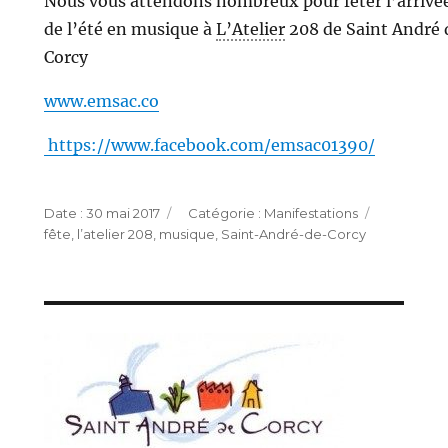
Nous vous attendons nombreux pour fêter l’arrivé
de l’été en musique à
L’Atelier
208 de Saint André 
Corcy
www.emsac.co
https://www.facebook.com/emsac01390/
Publié
Catégories
Étiquette
30 mai 2017
Manifestations
le
fête
,
l’atelier 208
,
musique
,
Saint-André-de-Corcy