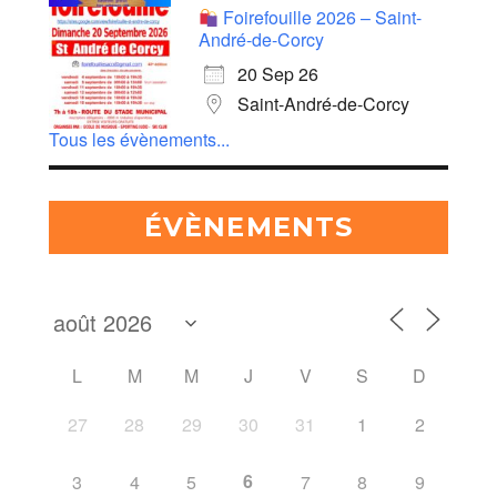
Foirefouille 2026 – Saint-
André-de-Corcy
20 Sep 26
Saint-André-de-Corcy
Tous les évènements...
ÉVÈNEMENTS
L
M
M
J
V
S
D
27
28
29
30
31
1
2
6
3
4
5
7
8
9