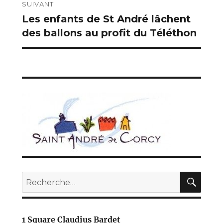
l’article
SUIVANT
Les enfants de St André lâchent
Publication
des ballons au profit du Téléthon
suivante :
REC
Recherche
pour :
1 Square Claudius Bardet