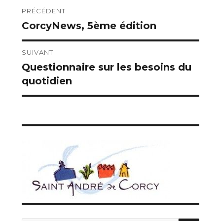
Navigation
PRÉCÉDENT
CorcyNews, 5ème édition
Publication
de
précédente :
l’article
SUIVANT
Questionnaire sur les besoins du
Publication
quotidien
suivante :