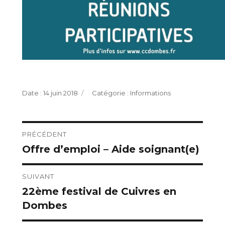
Publié
Catégories
14 juin 2018
Informations
le
Navigation
PRÉCÉDENT
Offre d’emploi – Aide soignant(e)
Publication
de
précédente :
l’article
SUIVANT
22ème festival de Cuivres en
Publication
Dombes
suivante :