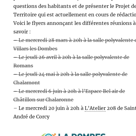
questions des habitants et de présenter le Projet d
Territoire qui est actuellement en cours de rédacti
Voici le flyers annonçant les différentes réunions à
savoir :
– Le mercredi 28 mars à 20h à la salle polyvalente 
Villars les Dombes
– Le jeudi 26 avril à 20h à la salle polyvalente de
Romans
– Le jeudi 24 mai à 20h à la salle polyvalente de
Chalamont
– Le mercredi 6 juin à 20h à l’Espace Bel air de
Châtillon sur Chalaronne
– Le mercredi 20 juin à 20h à
L’Atelier
208 de Sain
André de Corcy