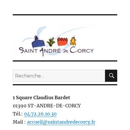
REC
Recherche
pour :
1 Square Claudius Bardet
01390 ST-ANDRE-DE-CORCY
Tél.:
04.72.26.10.30
Mail :
accueil@saintandredecorcy.fr