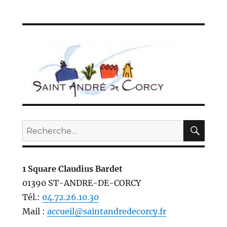
REC
Recherche
pour :
1 Square Claudius Bardet
01390 ST-ANDRE-DE-CORCY
Tél.:
04.72.26.10.30
Mail :
accueil@saintandredecorcy.fr