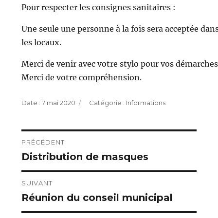
Pour respecter les consignes sanitaires :
Une seule une personne à la fois sera acceptée dan
les locaux.
Merci de venir avec votre stylo pour vos démarches
Merci de votre compréhension.
Publié
Catégories
7 mai 2020
Informations
le
Navigation
PRÉCÉDENT
Distribution de masques
Publication
de
précédente :
l’article
SUIVANT
Réunion du conseil municipal
Publication
suivante :