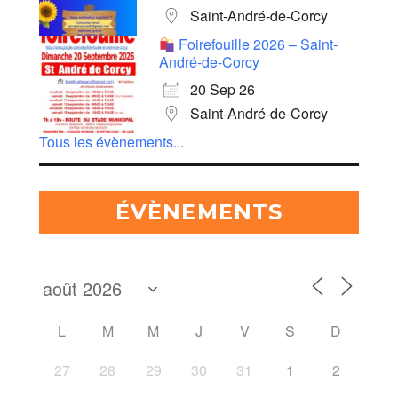
Saint-André-de-Corcy
Foirefouille 2026 – Saint-
André-de-Corcy
20 Sep 26
Saint-André-de-Corcy
Tous les évènements...
ÉVÈNEMENTS
L
M
M
J
V
S
D
27
28
29
30
31
1
2