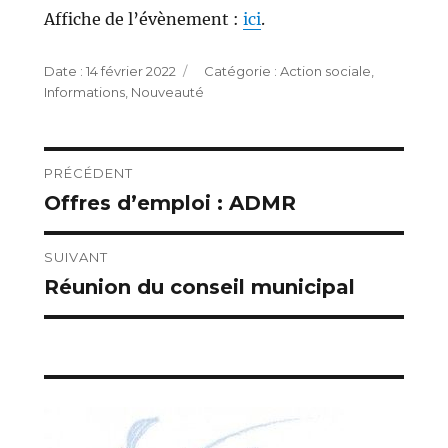
Affiche de l’évènement :
ici
.
Publié
Catégories
14 février 2022
Action sociale
,
le
Informations
,
Nouveauté
Navigation
PRÉCÉDENT
Offres d’emploi : ADMR
Publication
de
précédente :
l’article
SUIVANT
Réunion du conseil municipal
Publication
suivante :