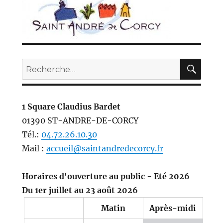
REC
Recherche
pour :
1 Square Claudius Bardet
01390 ST-ANDRE-DE-CORCY
Tél.:
04.72.26.10.30
Mail :
accueil@saintandredecorcy.fr
Horaires d'ouverture au public - Eté 2026
Du 1er juillet au 23 août 2026
Matin
Après-midi