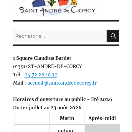
REC
Recherche
pour :
1 Square Claudius Bardet
01390 ST-ANDRE-DE-CORCY
Tél.:
04.72.26.10.30
Mail :
accueil@saintandredecorcy.fr
Horaires d'ouverture au public - Eté 2026
Du 1er juillet au 23 août 2026
Matin
Après-midi
09h00-