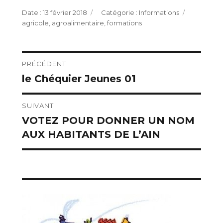
Publié
Catégories
Étiquette
13 février 2018
Informations
le
agricole
,
agroalimentaire
,
formations
Navigation
PRÉCÉDENT
le Chéquier Jeunes 01
Publication
de
précédente :
l’article
SUIVANT
VOTEZ POUR DONNER UN NOM
Publication
AUX HABITANTS DE L’AIN
suivante :