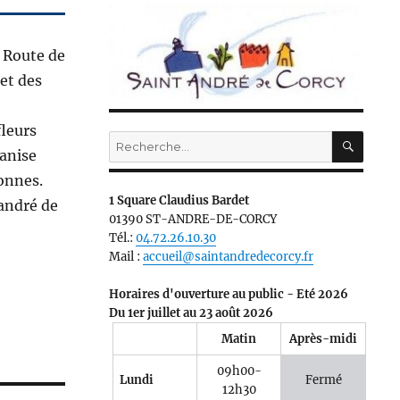
8 Route de
et des
fleurs
RECH
Recherche
ganise
pour :
sonnes.
1 Square Claudius Bardet
 andré de
01390 ST-ANDRE-DE-CORCY
Tél.:
04.72.26.10.30
Mail :
accueil@saintandredecorcy.fr
Horaires d'ouverture au public - Eté 2026
Du 1er juillet au 23 août 2026
Matin
Après-midi
09h00-
Lundi
Fermé
12h30