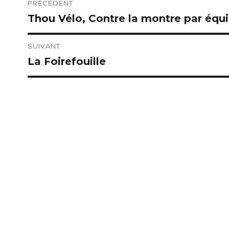
Navigation
PRÉCÉDENT
Thou Vélo, Contre la montre par équ
Publication
de
précédente :
l’article
SUIVANT
La Foirefouille
Publication
suivante :