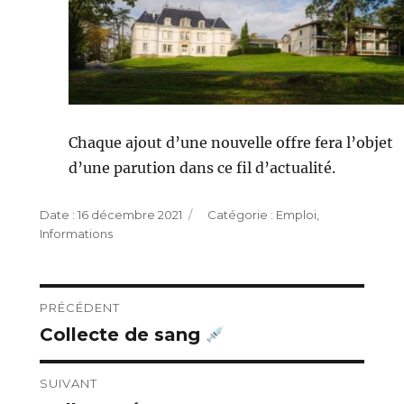
Chaque ajout d’une nouvelle offre fera l’objet
d’une parution dans ce fil d’actualité.
Publié
Catégories
16 décembre 2021
Emploi
,
le
Informations
Navigation
PRÉCÉDENT
Collecte de sang
Publication
de
précédente :
l’article
SUIVANT