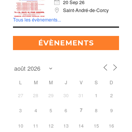
20 Sep 26
Saint-André-de-Corcy
Tous les évènements...
ÉVÈNEMENTS
L
M
M
J
V
S
D
27
28
29
30
31
1
2
7
3
4
5
6
8
9
10
11
12
13
14
15
16