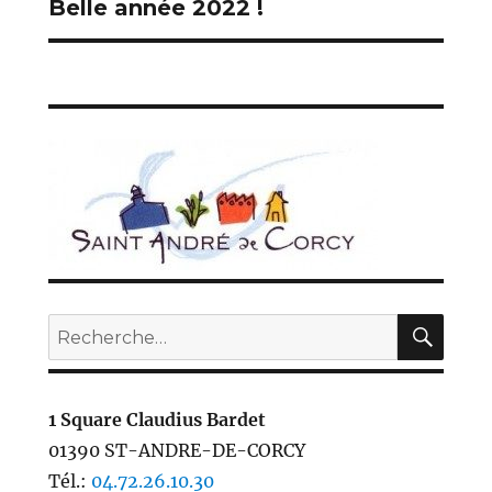
Belle année 2022 !
Publication
suivante :
REC
Recherche
pour :
1 Square Claudius Bardet
01390 ST-ANDRE-DE-CORCY
Tél.:
04.72.26.10.30