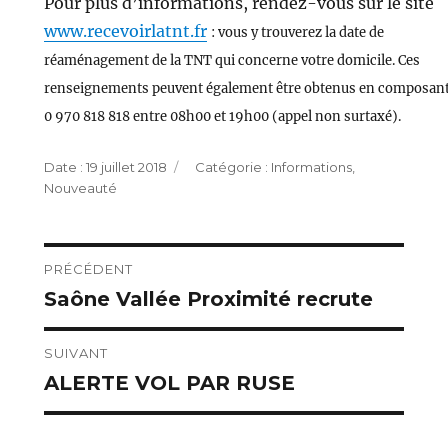
Pour plus d’informations, rendez-vous sur le site
www.recevoirlatnt.fr
: vous y trouverez la date de
réaménagement de la TNT qui concerne votre domicile. Ces
renseignements peuvent également être obtenus en composant
0 970 818 818 entre 08h00 et 19h00 (appel non surtaxé).
Publié
Catégories
19 juillet 2018
Informations
,
le
Nouveauté
Navigation
PRÉCÉDENT
Saône Vallée Proximité recrute
Publication
de
précédente :
l’article
SUIVANT
ALERTE VOL PAR RUSE
Publication
suivante :