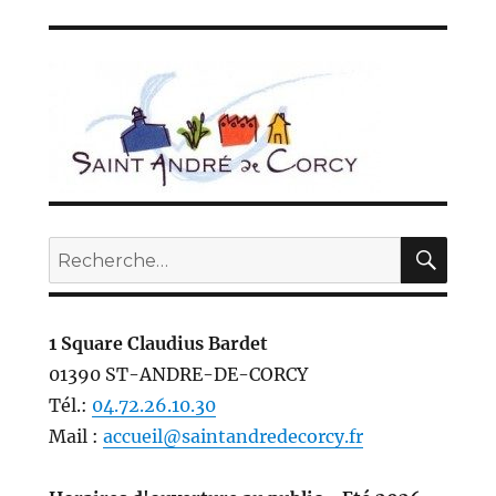
REC
Recherche
pour :
1 Square Claudius Bardet
01390 ST-ANDRE-DE-CORCY
Tél.:
04.72.26.10.30
Mail :
accueil@saintandredecorcy.fr