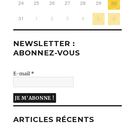
24
25
26
27
28
29
30
31
1
2
3
4
5
6
NEWSLETTER :
ABONNEZ-VOUS
E-mail
*
ARTICLES RÉCENTS