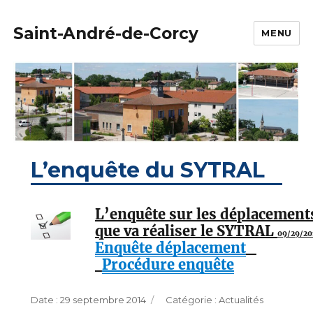
Saint-André-de-Corcy
MENU
L’enquête du SYTRAL
L’enquête sur les déplacement
que va réaliser le SYTRAL
09/29/20
Enquête déplacement
Procédure enquête
Publié
Catégories
29 septembre 2014
Actualités