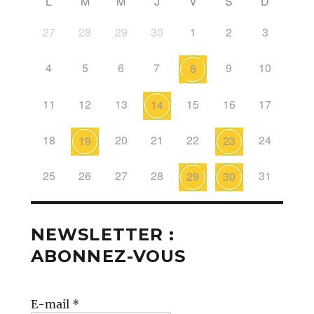
L
M
M
J
V
S
D
27
28
29
30
1
2
3
4
5
6
7
9
10
8
11
12
13
15
16
17
14
18
20
21
22
24
19
23
25
26
27
28
31
29
30
NEWSLETTER :
ABONNEZ-VOUS
E-mail
*