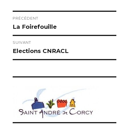
le
Navigation
PRÉCÉDENT
La Foirefouille
Publication
de
précédente :
l’article
SUIVANT
Elections CNRACL
Publication
suivante :