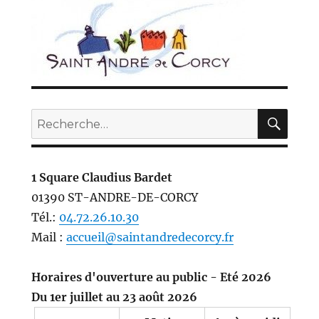
REC
Recherche
pour :
1 Square Claudius Bardet
01390 ST-ANDRE-DE-CORCY
Tél.:
04.72.26.10.30
Mail :
accueil@saintandredecorcy.fr
Horaires d'ouverture au public - Eté 2026
Du 1er juillet au 23 août 2026