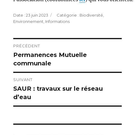
Publié
Catégories
23 juin 2023
Biodiversité
,
le
Environnement
,
Informations
Navigation
PRÉCÉDENT
Permanences Mutuelle
Publication
de
communale
précédente :
l’article
SUIVANT
SAUR : travaux sur le réseau
Publication
d’eau
suivante :