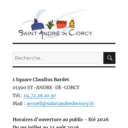
REC
Recherche
pour :
1 Square Claudius Bardet
01390 ST-ANDRE-DE-CORCY
Tél.:
04.72.26.10.30
Mail :
accueil@saintandredecorcy.fr
Horaires d'ouverture au public - Eté 2026
Du 1er juillet au 23 août 2026