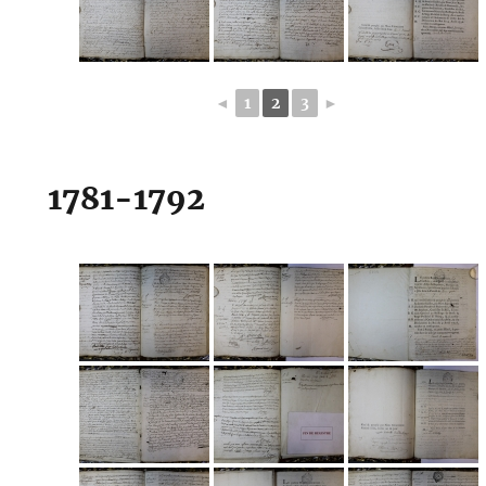
◄
1
2
3
►
1781-1792