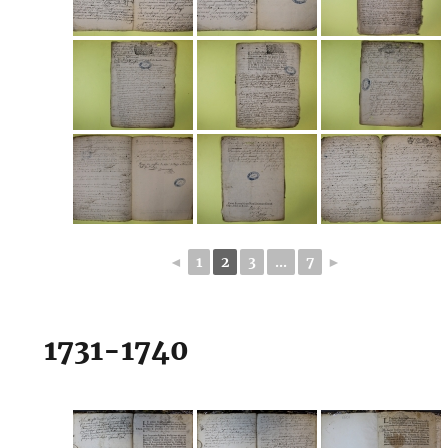
◄
1
2
3
...
7
►
1731-1740