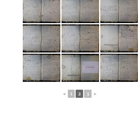
◄
1
2
3
►