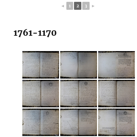
◄
1
2
3
►
1761-1170