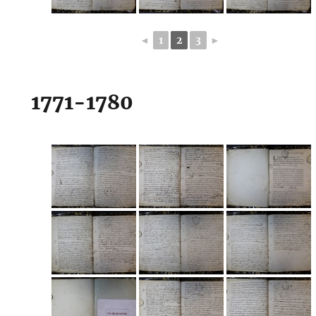
◄
1
2
3
►
1771-1780