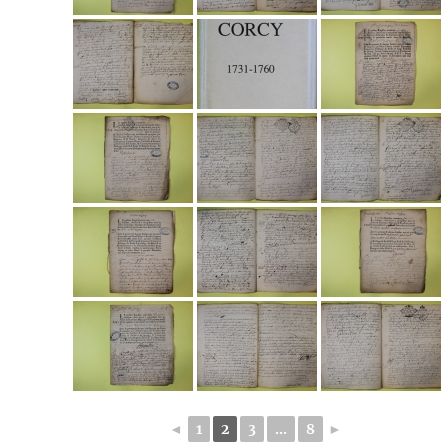
◄
1
2
3
...
8
►