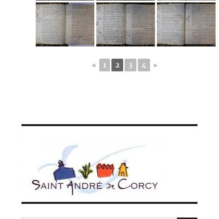
◄
1
2
3
4
►