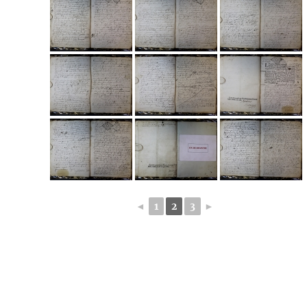
◄
1
2
3
►