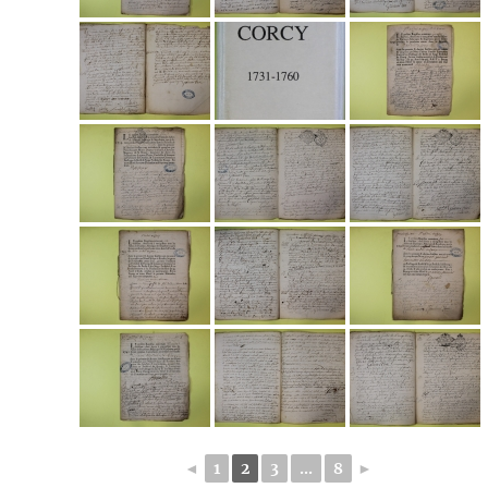
◄
1
2
3
...
8
►