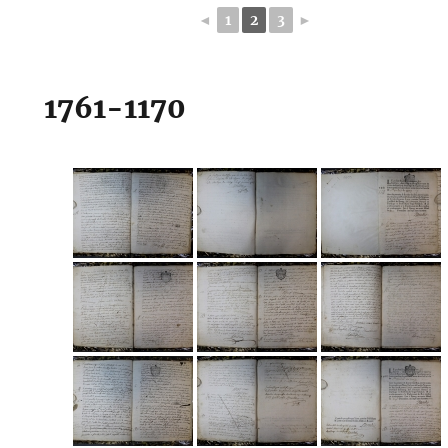
◄
1
2
3
►
1761-1170