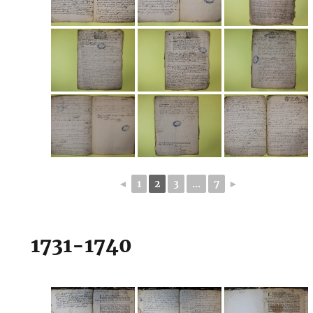
◄
1
2
3
...
7
►
1731-1740