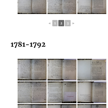
◄
1
2
3
►
1781-1792