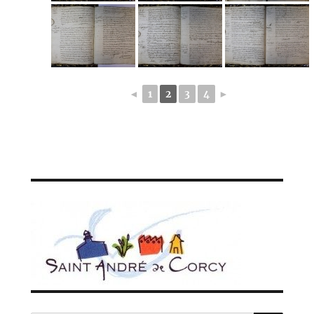
◄
1
2
3
4
►