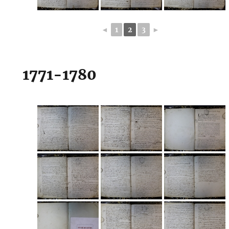
◄
1
2
3
►
1771-1780