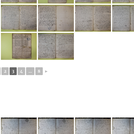
2
3
4
...
8
►