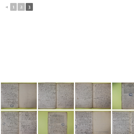
◄
1
2
3