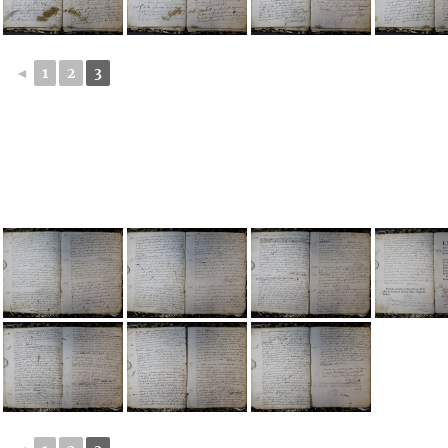
◄
1
2
3