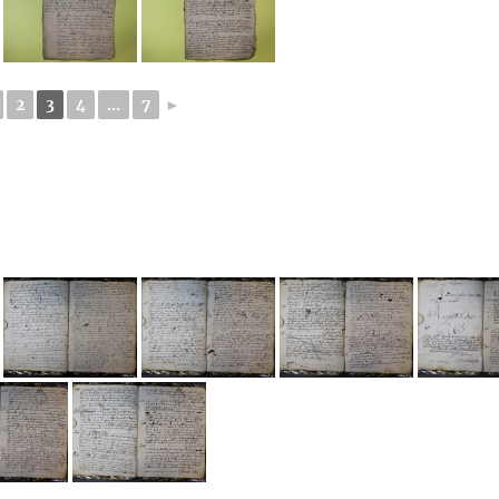
2
3
4
...
7
►