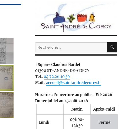
RECH
Recherche
pour :
1 Square Claudius Bardet
01390 ST-ANDRE-DE-CORCY
Tél.:
04.72.26.10.30
Mail :
accueil@saintandredecorcy.fr
Horaires d'ouverture au public - Eté 2026
Du 1er juillet au 23 août 2026
Matin
Après-midi
09h00-
Lundi
Fermé
12h30