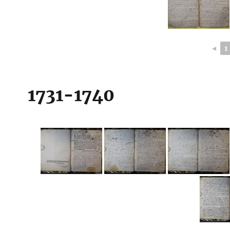
◄
1
1731-1740