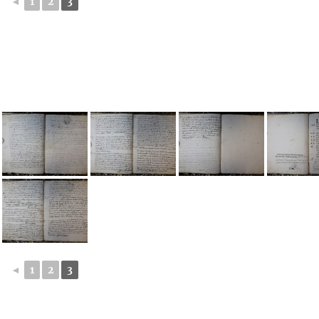
◄
1
2
3
◄
1
2
3