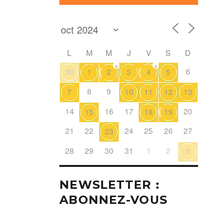
L
M
M
J
V
S
D
+
+
6
30
1
2
3
4
5
8
9
7
10
11
12
13
14
16
17
20
15
18
19
21
22
24
25
26
27
23
28
29
30
31
1
2
3
NEWSLETTER :
ABONNEZ-VOUS