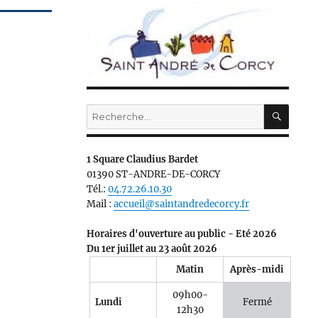
RECH
Recherche
pour :
1 Square Claudius Bardet
01390 ST-ANDRE-DE-CORCY
Tél.:
04.72.26.10.30
Mail :
accueil@saintandredecorcy.fr
Horaires d'ouverture au public - Eté 2026
Du 1er juillet au 23 août 2026
Matin
Après-midi
09h00-
Lundi
Fermé
12h30