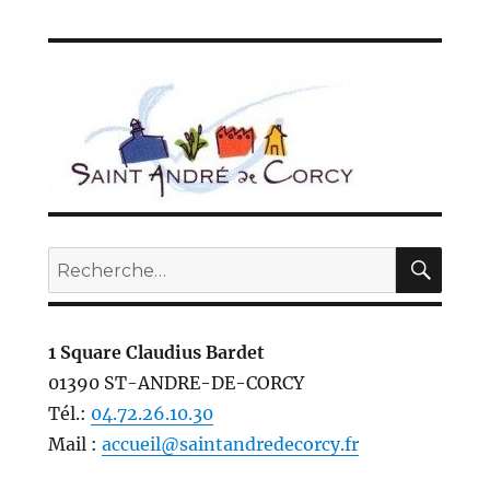
REC
Recherche
pour :
1 Square Claudius Bardet
01390 ST-ANDRE-DE-CORCY
Tél.:
04.72.26.10.30
Mail :
accueil@saintandredecorcy.fr