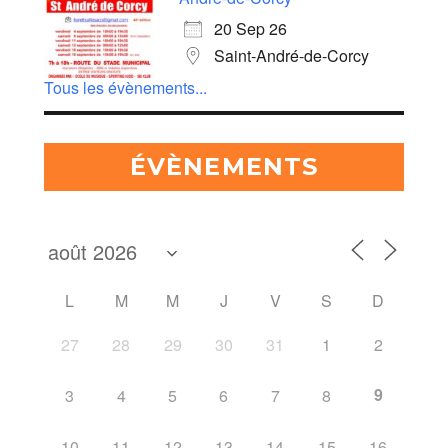
20 Sep 26
Saint-André-de-Corcy
Tous les évènements...
ÉVÈNEMENTS
L
M
M
J
V
S
D
27
28
29
30
31
1
2
9
3
4
5
6
7
8
10
11
12
13
14
15
16