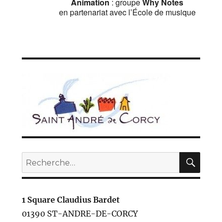
Animation
: groupe
Why Notes
en partenariat avec l’École de musique
REC
Recherche
pour :
1 Square Claudius Bardet
01390 ST-ANDRE-DE-CORCY