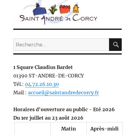
REC
Recherche
pour :
1 Square Claudius Bardet
01390 ST-ANDRE-DE-CORCY
Tél.:
04.72.26.10.30
Mail :
accueil@saintandredecorcy.fr
Horaires d'ouverture au public - Eté 2026
Du 1er juillet au 23 août 2026
Matin
Après-midi