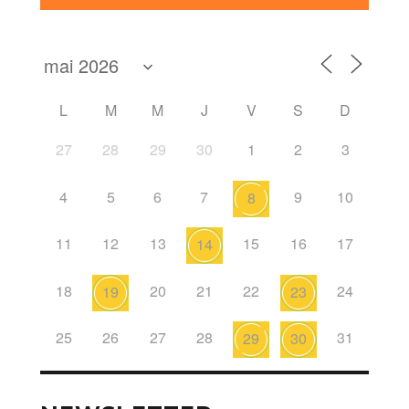
L
M
M
J
V
S
D
27
28
29
30
1
2
3
4
5
6
7
9
10
8
11
12
13
15
16
17
14
18
20
21
22
24
19
23
25
26
27
28
31
29
30