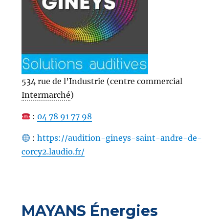
534 rue de l’Industrie (centre commercial
Intermarché
)
:
04 78 91 77 98
:
https://audition-gineys-saint-andre-de-
corcy2.laudio.fr/
MAYANS Énergies