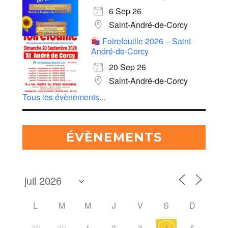
6 Sep 26
Saint-André-de-Corcy
Foirefouille 2026 – Saint-
André-de-Corcy
20 Sep 26
Saint-André-de-Corcy
Tous les évènements...
ÉVÈNEMENTS
L
M
M
J
V
S
D
29
30
1
2
3
5