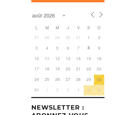
L
M
M
J
V
S
D
27
28
29
30
31
1
2
8
3
4
5
6
7
9
10
11
12
13
14
15
16
17
18
19
20
21
22
23
24
25
26
27
28
29
30
31
1
2
3
4
5
6
NEWSLETTER :