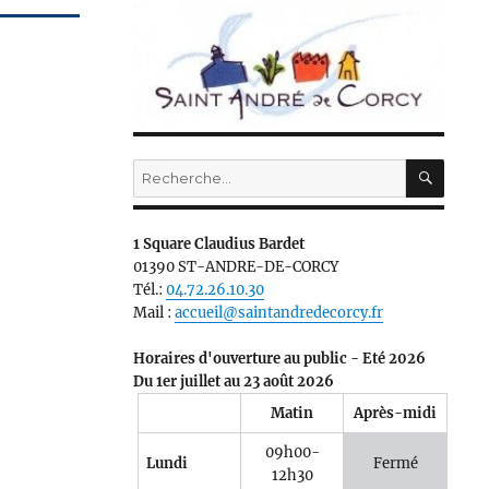
RECH
Recherche
pour :
1 Square Claudius Bardet
01390 ST-ANDRE-DE-CORCY
Tél.:
04.72.26.10.30
Mail :
accueil@saintandredecorcy.fr
Horaires d'ouverture au public - Eté 2026
Du 1er juillet au 23 août 2026
Matin
Après-midi
09h00-
Lundi
Fermé
12h30