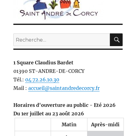
REC
Recherche
pour :
1 Square Claudius Bardet
01390 ST-ANDRE-DE-CORCY
Tél.:
04.72.26.10.30
Mail :
accueil@saintandredecorcy.fr
Horaires d'ouverture au public - Eté 2026
Du 1er juillet au 23 août 2026
Matin
Après-midi