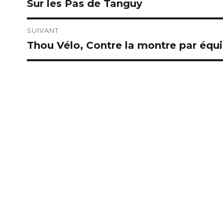
Sur les Pas de Tanguy
Publication
de
précédente :
l’article
SUIVANT
Thou Vélo, Contre la montre par équ
Publication
suivante :