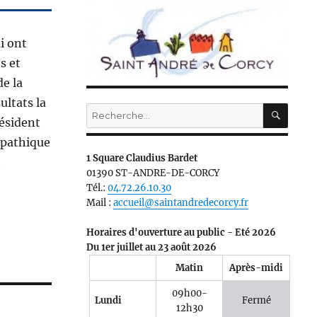
i ont
s et
de la
ultats la
RECH
Recherche
résident
pour :
mpathique
1 Square Claudius Bardet
n
01390 ST-ANDRE-DE-CORCY
Tél.:
04.72.26.10.30
Mail :
accueil@saintandredecorcy.fr
Horaires d'ouverture au public - Eté 2026
Du 1er juillet au 23 août 2026
Matin
Après-midi
09h00-
Lundi
Fermé
12h30