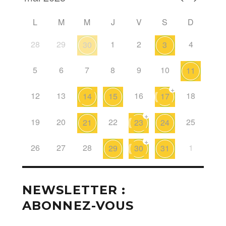
L
M
M
J
V
S
D
28
29
1
2
4
30
3
5
6
7
8
9
10
11
+
12
13
16
18
14
15
17
+
19
20
22
25
21
23
24
+
26
27
28
1
29
30
31
NEWSLETTER :
ABONNEZ-VOUS