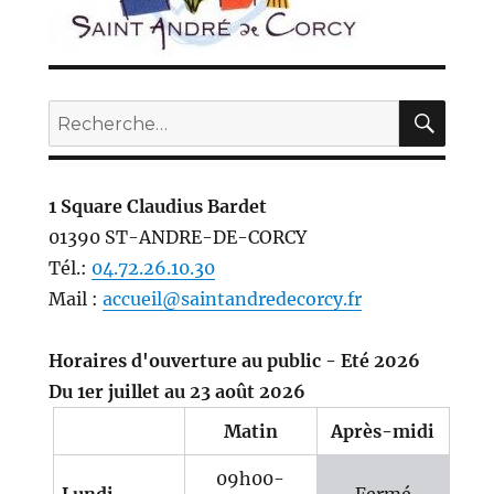
REC
Recherche
pour :
1 Square Claudius Bardet
01390 ST-ANDRE-DE-CORCY
Tél.:
04.72.26.10.30
Mail :
accueil@saintandredecorcy.fr
Horaires d'ouverture au public - Eté 2026
Du 1er juillet au 23 août 2026
Matin
Après-midi
09h00-