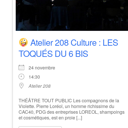
Atelier 208 Culture : LES
TOQUÉS DU 6 BIS
24 novembre
14:30
Atelier 208
THÉÂTRE TOUT PUBLIC Les compagnons de la
Violette. Pierre Loréol, un homme richissime du
CAC40, PDG des entreprises LOREOL, shampoings
et cosmétiques, est en proie [...]