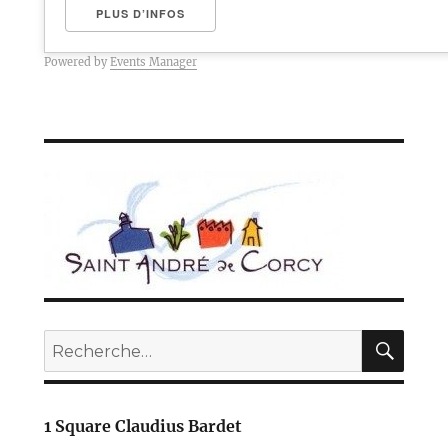
PLUS D’INFOS
Powered by
Events Manager
REC
Recherche
pour :
1 Square Claudius Bardet