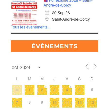
Foirefouille 2026 – Saint-
André-de-Corcy
20 Sep 26
Saint-André-de-Corcy
Tous les évènements...
ÉVÈNEMENTS
L
M
M
J
V
S
D
+
+
6
30
1
2
3
4
5
8
9
7
10
11
12
13