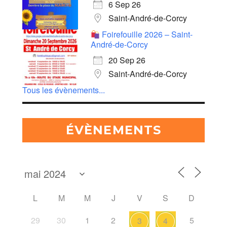
6 Sep 26
Saint-André-de-Corcy
Foirefouille 2026 – Saint-
André-de-Corcy
20 Sep 26
Saint-André-de-Corcy
Tous les évènements...
ÉVÈNEMENTS
L
M
M
J
V
S
D
29
30
1
2
5
3
4