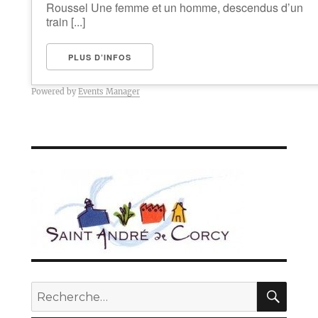
Roussel Une femme et un homme, descendus d’un
train [...]
PLUS D’INFOS
Powered by
Events Manager
REC
Recherche
pour :