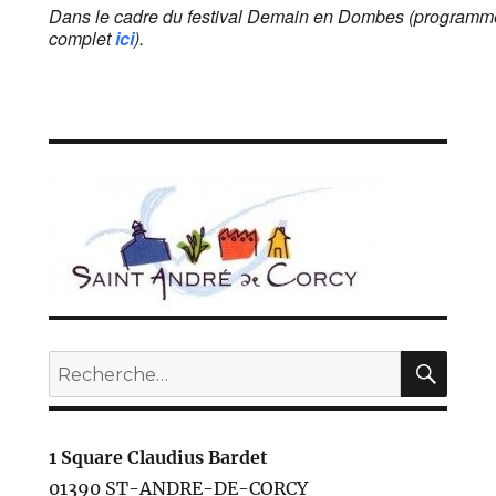
Dans le cadre du festival Demain en Dombes (programm
complet
ici
).
REC
Recherche
pour :
1 Square Claudius Bardet
01390 ST-ANDRE-DE-CORCY