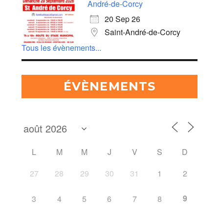
André-de-Corcy
20 Sep 26
Saint-André-de-Corcy
Tous les évènements...
ÉVÈNEMENTS
L
M
M
J
V
S
D
27
28
29
30
31
1
2
9
3
4
5
6
7
8